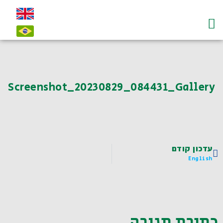
עמוד הבית
על לדיאנסקי ו"חי"
צרו קשר-contact
Screenshot_20230829_084431_Gallery
עדכון קודם
English
כתיבת תגובה