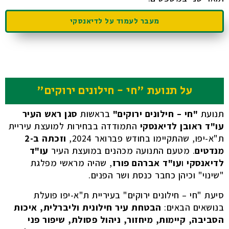
מעבר לעמוד על לדיאנסקי
על תנועת "חי - חילונים ירוקים"
תנועת
"חי – חילונים ירוקים"
בראשות
סגן ראש העיר
עו"ד ראובן לדיאנסקי
התמודדה בבחירות למועצת עיריית
ת"א-יפו, שהתקיימו בחודש פברואר 2024,
וזכתה ב-2
מנדטים
. מטעם התנועה מכהנים במועצת העיר
עו"ד
לדיאנסקי
ו
עו"ד אברהם פורז
, שהיה מראשי מפלגת
"שינוי" וכיהן כחבר כנסת ושר הפנים.
סיעת "חי – חילונים ירוקים" בעיריית ת"א-יפו פועלת
בנושאים הבאים:
הבטחת
עיר חילונית וליברלית,
איכות
הסביבה, קיימות, מיחזור, ניהול פסולת, שיפור פני