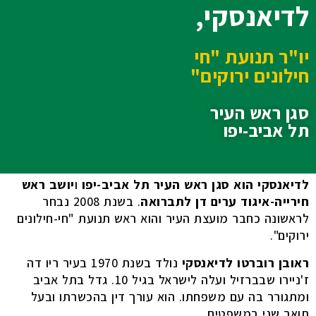
לדיאנסקי,
יו"ר תנועת "חי
חילונים ירוקים"
סגן ראש העיר
תל אביב-יפו
לדיאנסקי הוא סגן ראש העיר תל אביב-יפו
ו
יושב ראש
חירייה-איגוד ערים דן לתברואה
. בשנת 2008 נבחר
לראשונה כחבר מועצת העיר והוא ראש תנועת "חי-חילונים
ירוקים".
ראובן רוברטו לדיאנסקי
נולד בשנת 1970 בעיר ריו דה
ז'ניירו שבברזיל ועלה לישראל בגיל 10. גדל בתל אביב
ומתגורר בה עם משפחתו. הוא עורך דין בהכשרתו ובעל
תואר שני במשפטים.