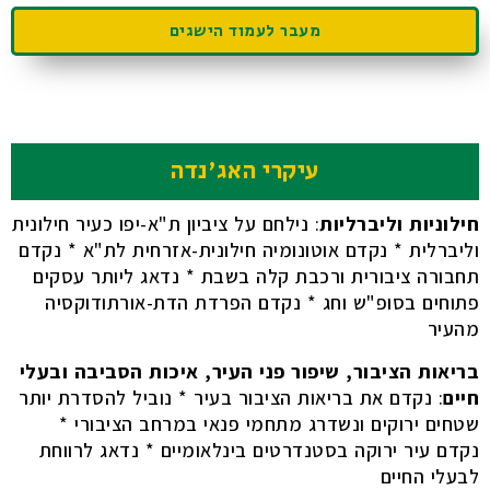
מעבר לעמוד הישגים
עיקרי האג'נדה
חילוניות וליברליות
: נילחם על ציביון ת"א-יפו כעיר חילונית
וליברלית * נקדם אוטונומיה חילונית-אזרחית לת"א * נקדם
תחבורה ציבורית ורכבת קלה בשבת * נדאג ליותר עסקים
פתוחים בסופ"ש וחג * נקדם הפרדת הדת-אורתודוקסיה
מהעיר
בריאות הציבור, שיפור פני העיר, איכות הסביבה ובעלי
חיים
: נקדם את בריאות הציבור בעיר * נוביל להסדרת יותר
שטחים ירוקים ונשדרג מתחמי פנאי במרחב הציבורי *
נקדם עיר ירוקה בסטנדרטים בינלאומיים * נדאג לרווחת
לבעלי החיים