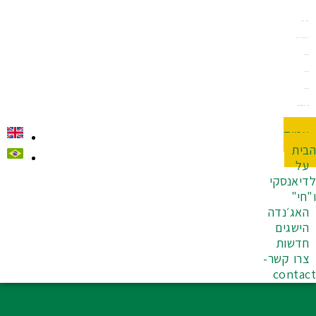
עמוד הבית
על לדיאנסקי ו"חי"
האג׳נדה
הישגים
חדשות
צרו קשר-Contact
עמוד
בית
על
דיאנסקי
"חי"
האג׳נדה
הישגים
חדשות
צרו קשר-
contac