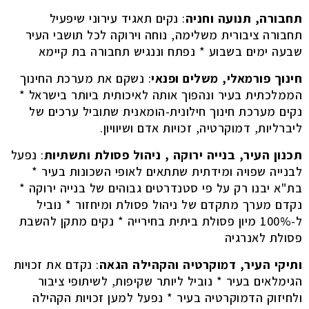
תחבורה, תנועה וחניה
: נקים תאגיד עירוני שיפעיל
תחבורה ציבורית משלימה, נוחה וירוקה לכל תושבי העיר
שבעה ימים בשבוע * נפתח וננגיש תחבורה בת קיימא
חינוך פורמאלי, משלים ופנאי
: נשקם את מערכת החינוך
הממלכתית בעיר ונהפוך אותה לאיכותית ביותר בישראל *
נקים מערכת חינוך חילונית-הומאנית שתוביל ערכים של
ליברליות, דמוקרטיה, זכויות אדם ושיוויון.
תכנון העיר, בנייה ירוקה , ניהול פסולת ותשתיות
: נפעל
לבנייה שפויה ומידתית שתתאים לאופי השכונות בעיר *
בת"א יבנו רק על פי סטנדרטים גבוהים של בנייה ירוקה *
נקדם מערך מתקדם של ניהול פסולת ומיחזור * נוביל
ל-100% מיון פסולת ביתית בחירייה * נקים מתקן להשבת
פסולת לאנרגיה
ותיקי העיר, דמוקרטיה והקהילה הגאה
: נקדם את זכויות
הגימלאים בעיר * נוביל ליותר שקיפות, לשיתופי ציבור
ולחיזוק הדמוקרטיה בעיר * נפעל למען זכויות הקהילה