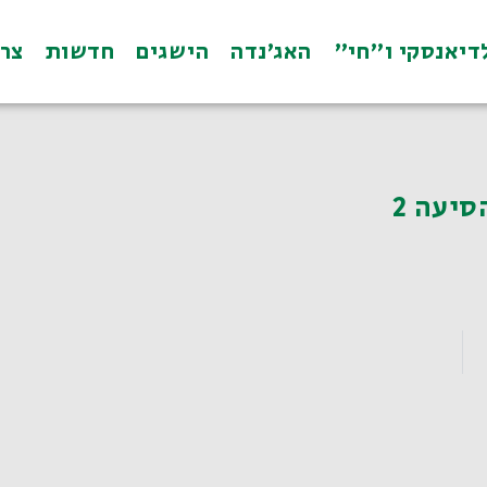
דיאנסקי ו"חי"
האג׳נדה
הישגים
חדשות
צרו 
סיעה 2