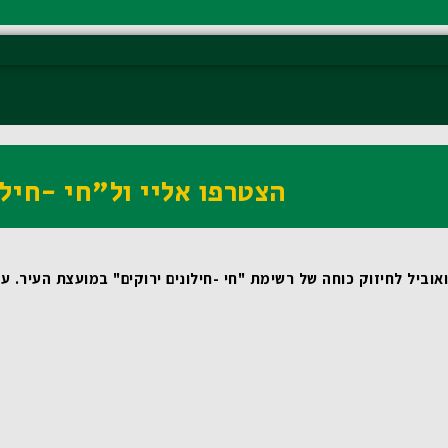
הצטרפו אליי ול"חי -חילו
וביל לחיזוק כוחה של רשימת "חי -חילונים ירוקים" במועצת העיר.
 עבורי, כמי