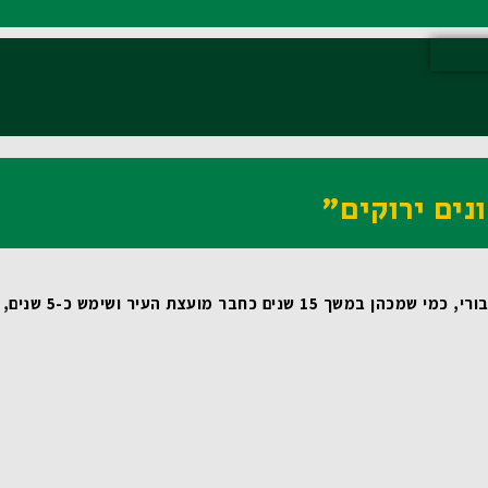
נים ירוקים"
 שמכהן במשך 15 שנים כחבר מועצת העיר ושימש כ-5 שנים, כסגן ראש העיר, מדובר במהלך טבעי ומתבקש. עבורי זאת משימת חיים! 