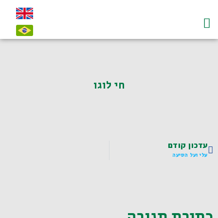
עמוד הבית
על לדיאנסקי ו"חי"
צרו קשר-contact
חי לוגו
עדכון קודם
עלי ועל הסיעה
כתיבת תגובה