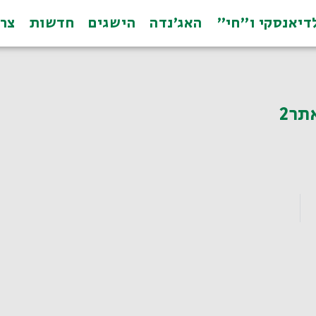
דיאנסקי ו"חי"
האג׳נדה
הישגים
חדשות
צרו 
תר2