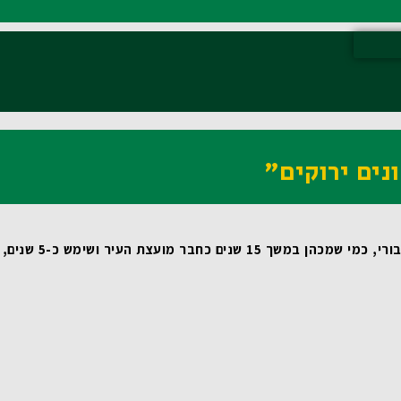
נים ירוקים"
 שמכהן במשך 15 שנים כחבר מועצת העיר ושימש כ-5 שנים, כסגן ראש העיר, מדובר במהלך טבעי ומתבקש. עבורי זאת משימת חיים! 