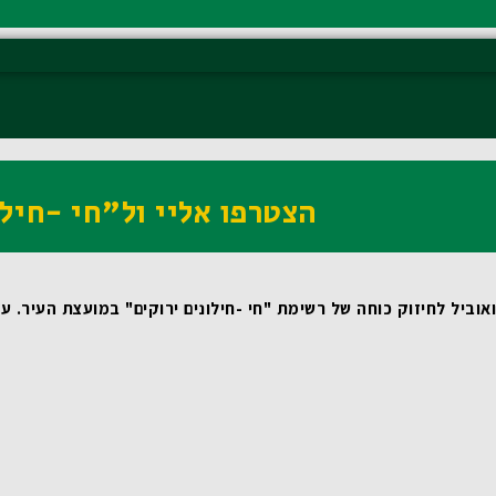
הצטרפו אליי ול"חי -חילו
וביל לחיזוק כוחה של רשימת "חי -חילונים ירוקים" במועצת העיר.
 עבורי, כמי