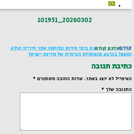
20260302_101951
קודם
עדכון קודם
גם בימי חירום ומלחמה אתר חירייה קולט
ומטפל בכרבע מהפסולת הביתית של מדינת ישראל
כתיבת תגובה
האימייל לא יוצג באתר.
שדות החובה מסומנים
*
התגובה שלך
*