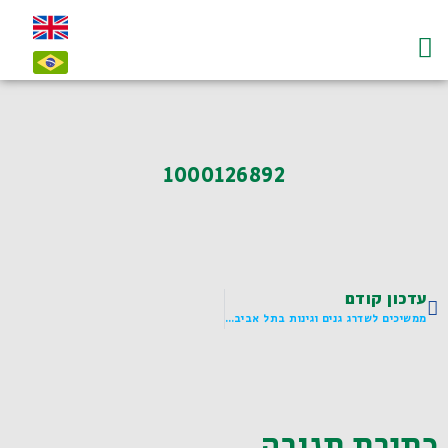
עמוד הבית
על לדיאנסקי ו"חי"
צרו קשר-contact
1000126892
עדכון קודם
ממשיכים לשדרג גנים וגינות בתל אביב-יפו
כתיבת תגובה