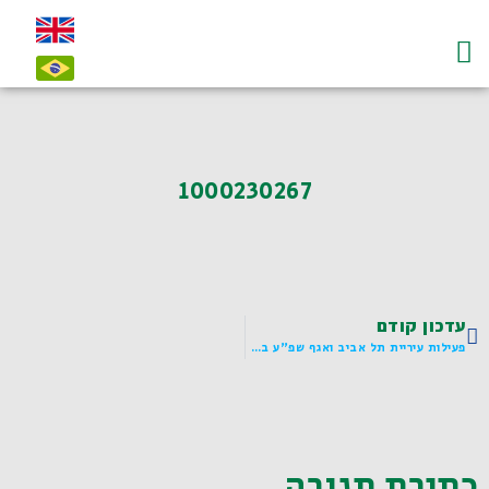
עמוד הבית
על לדיאנסקי ו"חי"
צרו קשר-contact
1000230267
עדכון קודם
פעילות עיריית תל אביב ואגף שפ"ע בפרט בזמן מבצע "עם כלביא"
כתיבת תגובה