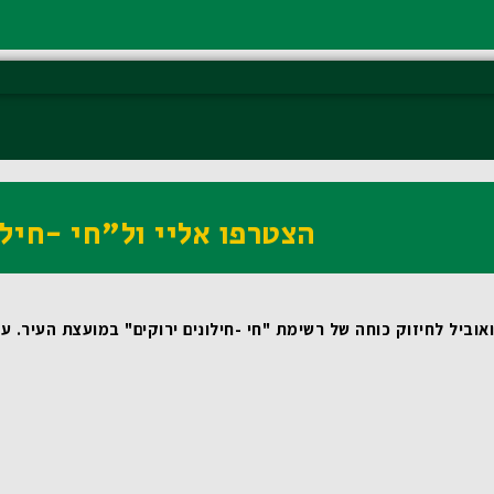
הצטרפו אליי ול"חי -חילו
וביל לחיזוק כוחה של רשימת "חי -חילונים ירוקים" במועצת העיר.
 עבורי, כמי