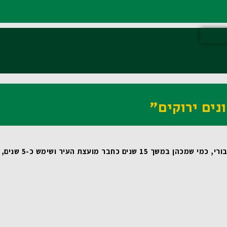
נים ירוקים"
 שמכהן במשך 15 שנים כחבר מועצת העיר ושימש כ-5 שנים, כסגן ראש העיר, מדובר במהלך טבעי ומתבקש. עבורי זאת משימת חיים! 