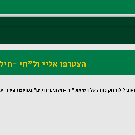
הצטרפו אליי ול"חי -חילו
וביל לחיזוק כוחה של רשימת "חי -חילונים ירוקים" במועצת העיר.
 עבורי, כמי