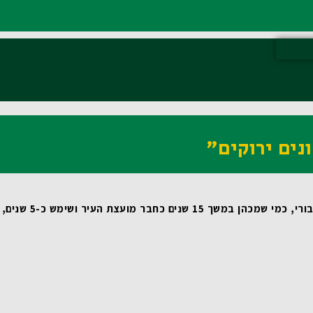
נים ירוקים"
 שמכהן במשך 15 שנים כחבר מועצת העיר ושימש כ-5 שנים, כסגן ראש העיר, מדובר במהלך טבעי ומתבקש. עבורי זאת משימת חיים! 