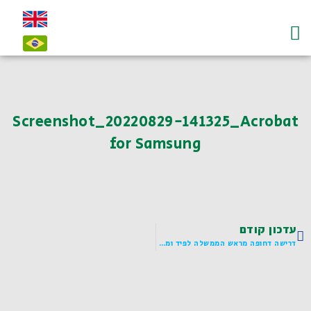
עמוד הבית
על לדיאנסקי ו"חי"
צרו קשר-contact
Screenshot_20220829-141325_Acrobat
for Samsung
עדכון קודם
דרישה דחופה מראש הממשלה לפיד ומהשר גנץ להפעלת הרכבת הקלה בשבת