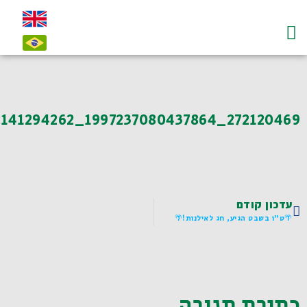
עמוד הבית
על לדיאנסקי ו"חי"
צרו קשר-contact
272120469_1997237080437864_454005212141294262_n
עדכון קודם
🌴ט"ו בשבט הגיע, חג לאילנות!🌴
כתיבת תגובה