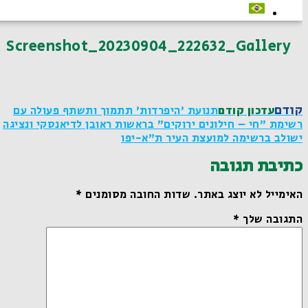
Screenshot_20230904_222632_Gallery
קודם
עדכון קודם
תנועת 'היפרדות' תתמוך ותשתף פעולה עם
רשימת "חי – חילונים ירוקים" בראשות ראובן לדיאנסקי ונציגה
ישולב ברשימה למועצת העיר ת"א-יפו
כתיבת תגובה
האימייל לא יוצג באתר.
שדות החובה מסומנים
*
התגובה שלך
*