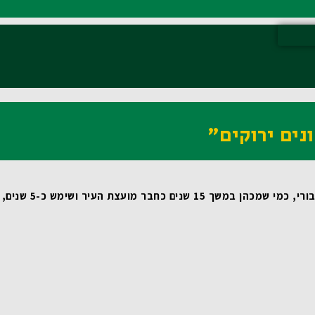
נים ירוקים"
 שמכהן במשך 15 שנים כחבר מועצת העיר ושימש כ-5 שנים, כסגן ראש העיר, מדובר במהלך טבעי ומתבקש. עבורי זאת משימת חיים! 