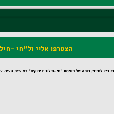
הצטרפו אליי ול"חי -חילו
וביל לחיזוק כוחה של רשימת "חי -חילונים ירוקים" במועצת העיר.
 עבורי, כמי