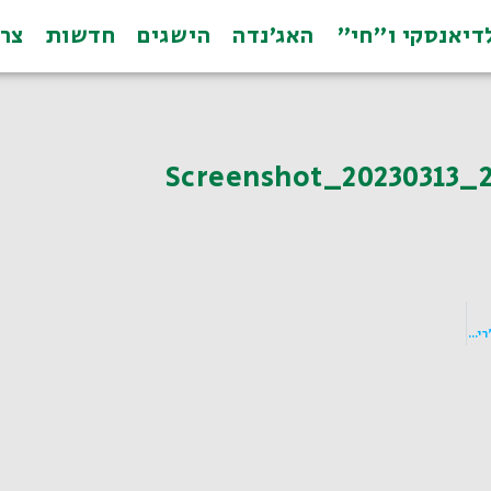
דיאנסקי ו"חי"
האג׳נדה
הישגים
חדשות
צרו 
Screenshot_20230313_
שגריר ברזיל בישראל העניק ללדיאנסקי, בשם ממשלת ברזיל, עיטור ומדליה של מסדר "ריו ברנקו"