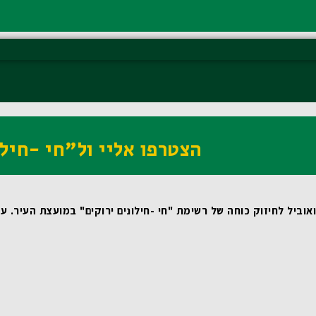
הצטרפו אליי ול"חי -חילו
וביל לחיזוק כוחה של רשימת "חי -חילונים ירוקים" במועצת העיר.
 עבורי, כמי