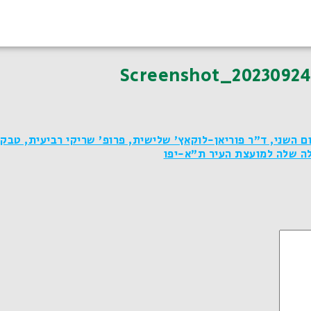
Screenshot_20230924
 השני, ד"ר פוריאן-לוקאץ' שלישית, פרופ' שריקי רביעית, טבק
לה שלה למועצת העיר ת"א-יפו