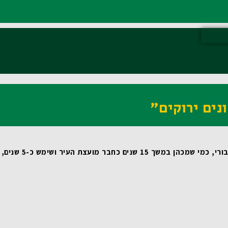
נים ירוקים"
 שמכהן במשך 15 שנים כחבר מועצת העיר ושימש כ-5 שנים, כסגן ראש העיר, מדובר במהלך טבעי ומתבקש. עבורי זאת משימת חיים! 