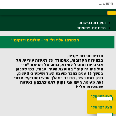
הצהרת נגישות
מדיניות פרטיות
הצטרפו אליי ול"חי -חילונים ירוקים"
חברים וחברות יקרים,
בבחירות הקרובות, אתמודד על ראשות עיריית תל 
אביב-יפו ואוביל לחיזוק כוחה של רשימת "חי -
חילונים ירוקים" במועצת העיר.
 עבורי, כמי שמכהן 
במשך 15 שנים כחבר מועצת העיר ושימש כ-5 שנים, 
כסגן ראש העיר, מדובר במהלך טבעי ומתבקש. עבורי 
זאת משימת חיים! 
אני זקוק לתמיכתכם/ן ואשמח 
שתצטרפו אליי!
הצטרפו אלי
לקריאת
האג'נדה
הצטרפו אלי