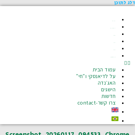
דלג לתוכן
עמוד הבית
על לדיאנסקי ו"חי"
האג׳נדה
הישגים
חדשות
צרו קשר-Contact
עמוד הבית
על לדיאנסקי ו"חי"
האג׳נדה
הישגים
חדשות
צרו קשר-contact
Screenshot_20260117_094533_Chrome