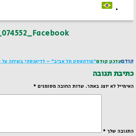
_074552_Facebook
קודם
עדכון קודם
"פודקאסט תל אביב" – לדיאנסקי בשיחה על סב
כתיבת תגובה
האימייל לא יוצג באתר.
שדות החובה מסומנים
*
התגובה שלך
*