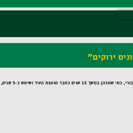
נים ירוקים"
 שמכהן במשך 15 שנים כחבר מועצת העיר ושימש כ-5 שנים, כסגן ראש העיר, מדובר במהלך טבעי ומתבקש. עבורי זאת משימת חיים! 