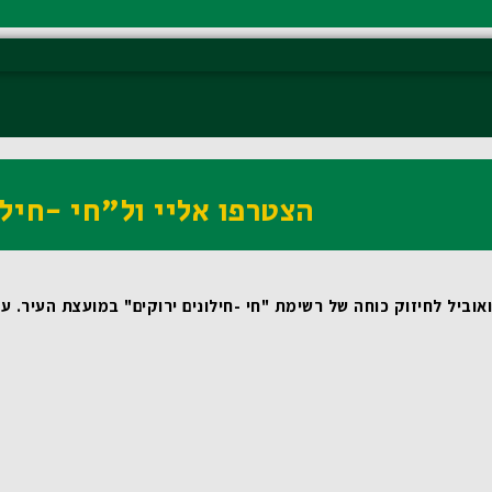
הצטרפו אליי ול"חי -חילו
וביל לחיזוק כוחה של רשימת "חי -חילונים ירוקים" במועצת העיר.
 עבורי, כמי