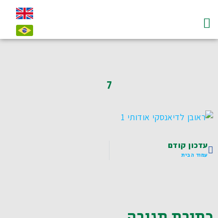
עמוד הבית
על לדיאנסקי ו"חי"
צרו קשר-contact
7
עדכון קודם
עמוד הבית
כתיבת תגובה