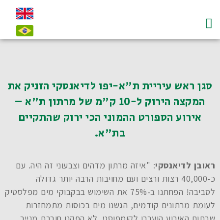
עמוד הבית
על לדיאנסקי ו"חי"
צרו קשר-contact
סגן ראש עיריית ת"א-יפו לדיאנסקי הזניק את
המקצה הירוק ל-10 ק"מ של מרתון ת"א –
אירוע הספורט ההמוני הכי ירוק שהתקיים
בת"א.
ראובן לדיאנסקי
: "איזה מרתון מדהים וצבעוני זה היה. עם
כ-40,000 רצות ורצים ועם מחויבות הרבה יותר גדולה
לסביבה! הפחתנו ב-75% את השימוש בבקבוקי מים מפלסטיק
לעומת מרתונים קודמים, הגשנו מים בכוסות מתמחזרות
שבתום האירוע הועברו לקומפוסט, לא הפקנו חוברת מנייר