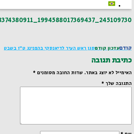
245109730_1994588017369437_1098540698374380911_n
קודם
עדכון קודם
סגן ראש העיר לדיאנסקי בהפנינג ט"ו בשבט
כתיבת תגובה
האימייל לא יוצג באתר.
שדות החובה מסומנים
*
התגובה שלך
*