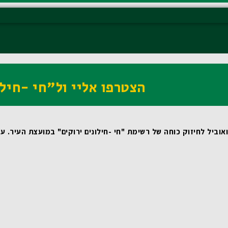
הצטרפו אליי ול"חי -חילו
וביל לחיזוק כוחה של רשימת "חי -חילונים ירוקים" במועצת העיר.
 עבורי, כמי