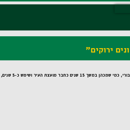
נים ירוקים"
 שמכהן במשך 15 שנים כחבר מועצת העיר ושימש כ-5 שנים, כסגן ראש העיר, מדובר במהלך טבעי ומתבקש. עבורי זאת משימת חיים! 