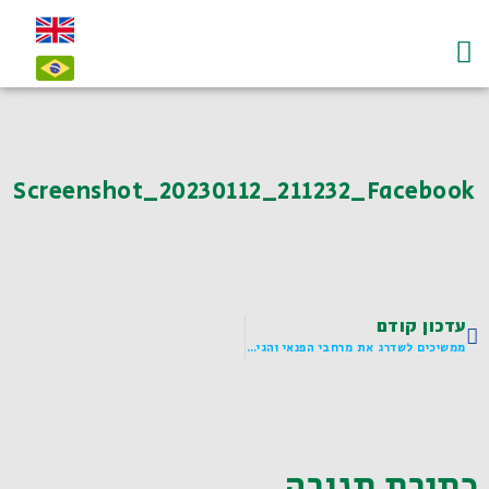
עמוד הבית
על לדיאנסקי ו"חי"
צרו קשר-contact
Screenshot_20230112_211232_Facebook
עדכון קודם
ממשיכים לשדרג את מרחבי הפנאי והגינות ברחבי ת"א-יפו
כתיבת תגובה