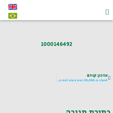
עמוד הבית
על לדיאנסקי ו"חי"
צרו קשר-contact
1000146492
עדכון קודם
למעלה מ-50,000 רצים ורצות לקחו חלק במרתון תל אביב!
כתיבת תגובה