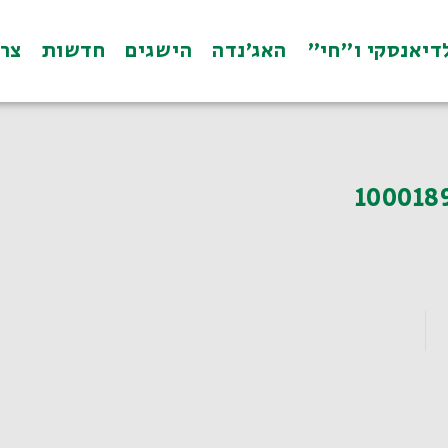
דיאנסקי ו"חי"
האג׳נדה
הישגים
חדשות
צרו 
100018