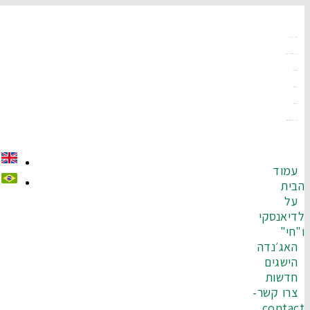
עמוד הבית
על לדיאנסקי ו"חי"
האג׳נדה
הישגים
חדשות
צרו קשר-Contact
עמוד
בית
על
דיאנסקי
"חי"
האג׳נדה
הישגים
חדשות
צרו קשר-
contac