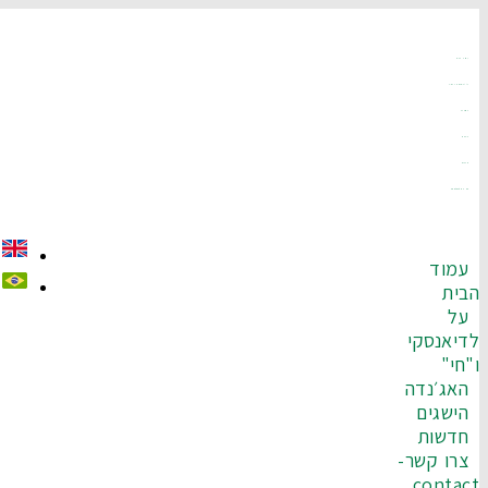
עמוד הבית
על לדיאנסקי ו"חי"
האג׳נדה
הישגים
חדשות
צרו קשר-Contact
עמוד
בית
על
דיאנסקי
"חי"
האג׳נדה
הישגים
חדשות
צרו קשר-
contac