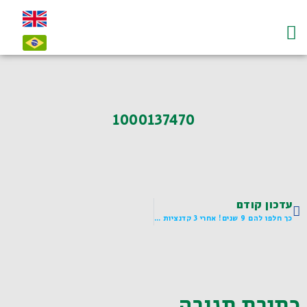
עמוד הבית
על לדיאנסקי ו"חי"
צרו קשר-contact
1000137470
עדכון קודם
כך חלפו להם 9 שנים! אחרי 3 קדנציות רצופות סיים לדיאנסקי את כהונתו כדירקטור חיצוני ב"אקו"ם"
כתיבת תגובה