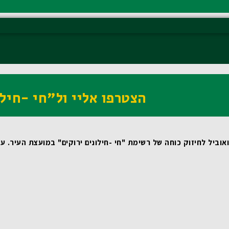
הצטרפו אליי ול"חי -חילו
וביל לחיזוק כוחה של רשימת "חי -חילונים ירוקים" במועצת העיר.
 עבורי, כמי