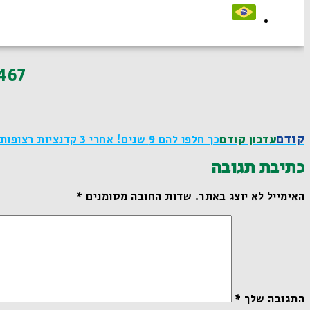
467
קודם
עדכון קודם
כך חלפו להם 9 שנים! אחרי 3 קדנציות רצופות סיים לדיאנסקי את כהונתו כדירקטור חיצוני ב"אקו"ם"
כתיבת תגובה
האימייל לא יוצג באתר.
שדות החובה מסומנים
*
התגובה שלך
*