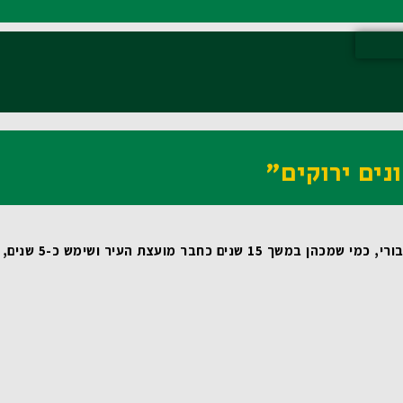
נים ירוקים"
 שמכהן במשך 15 שנים כחבר מועצת העיר ושימש כ-5 שנים, כסגן ראש העיר, מדובר במהלך טבעי ומתבקש. עבורי זאת משימת חיים! 