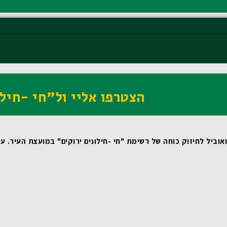
הצטרפו אליי ול"חי -חילו
וביל לחיזוק כוחה של רשימת "חי -חילונים ירוקים" במועצת העיר.
 עבורי, כמי