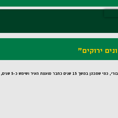
נים ירוקים"
 שמכהן במשך 15 שנים כחבר מועצת העיר ושימש כ-5 שנים, כסגן ראש העיר, מדובר במהלך טבעי ומתבקש. עבורי זאת משימת חיים! 