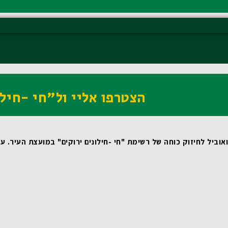
הצטרפו אליי ול"חי -חילו
וביל לחיזוק כוחה של רשימת "חי -חילונים ירוקים" במועצת העיר.
 עבורי, כמי