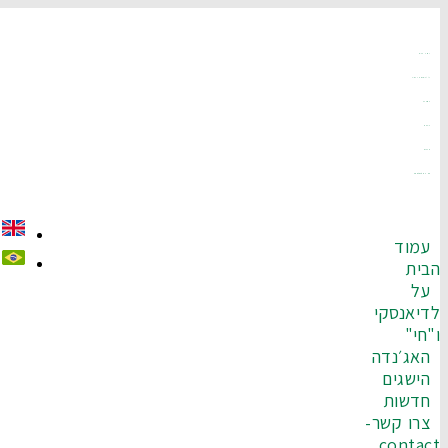
עמוד הבית
על לדיאנסקי ו"חי"
האג׳נדה
הישגים
חדשות
צרו קשר-Contact
עמוד
בית
על
דיאנסקי
"חי"
האג׳נדה
הישגים
חדשות
צרו קשר-
contac