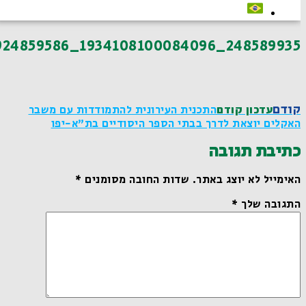
248589935_1934108100084096_1338742781924859586_n
קודם
עדכון קודם
התכנית העירונית להתמודדות עם משבר
האקלים יוצאת לדרך בבתי הספר היסודיים בת"א-יפו
כתיבת תגובה
האימייל לא יוצג באתר.
שדות החובה מסומנים
*
התגובה שלך
*