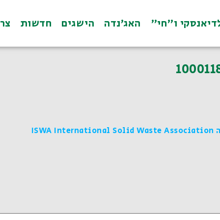
דיאנסקי ו"חי"
האג׳נדה
הישגים
חדשות
צרו 
100011
ISW