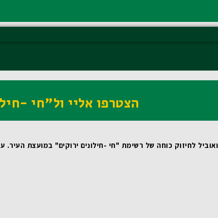
הצטרפו אליי ול"חי -חילו
וביל לחיזוק כוחה של רשימת "חי -חילונים ירוקים" במועצת העיר.
 עבורי, כמי