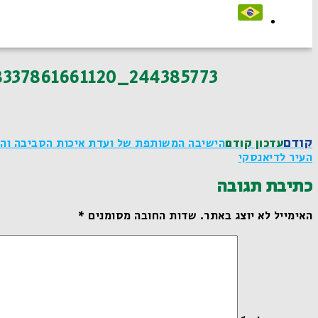
244385773_1918337861661120_8253265644487839473_n
קודם
עדכון קודם
הישיבה המשותפת של ועדת איכות הסביבה והוע
העיר לדיאנסקי
כתיבת תגובה
האימייל לא יוצג באתר.
שדות החובה מסומנים
*