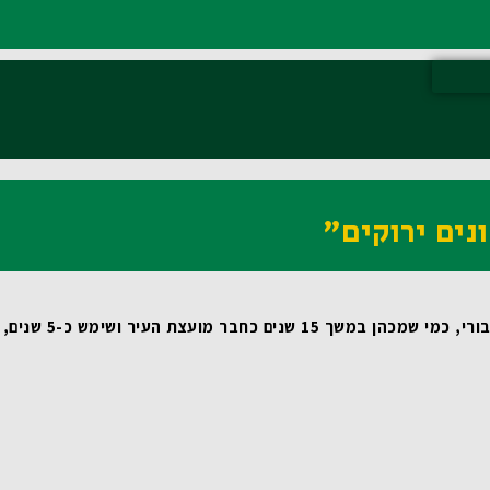
נים ירוקים"
 שמכהן במשך 15 שנים כחבר מועצת העיר ושימש כ-5 שנים, כסגן ראש העיר, מדובר במהלך טבעי ומתבקש. עבורי זאת משימת חיים! 