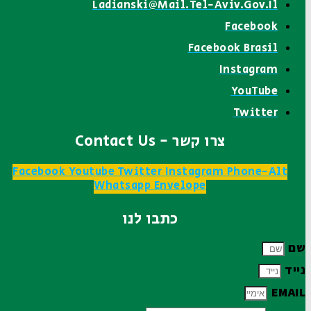
Ladianski@mail.tel-Aviv.gov.il
Facebook
Facebook Brasil
Instagram
YouTube
Twitter
צרו קשר - Contact Us
Facebook
Youtube
Twitter
Instagram
Phone-Alt
Whatsapp
Envelope
כתבו לנו
שם
נייד
EMAIL