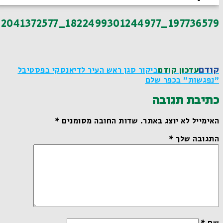
197736579_1822499301244977_2981097992041372577_n
קודם
עדכון קודם
ביקור סגן ראש העיר לדיאנסקי בפסטיבל
"נפגשות" בכפר שלם
כתיבת תגובה
האימייל לא יוצג באתר.
שדות החובה מסומנים
*
התגובה שלך
*