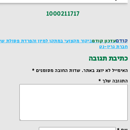
1000211717
קודם
עדכון קודם
ביקור מקצועי במתקן למיון והפרדת פסולת של
חברת גרין-נט
כתיבת תגובה
האימייל לא יוצג באתר.
שדות החובה מסומנים
*
התגובה שלך
*