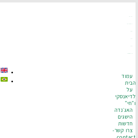
עמוד הבית
על לדיאנסקי ו"חי"
האג׳נדה
הישגים
חדשות
צרו קשר-Contact
עמוד
בית
על
דיאנסקי
"חי"
האג׳נדה
הישגים
חדשות
צרו קשר-
contac