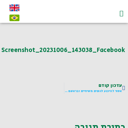
עמוד הבית
על לדיאנסקי ו"חי"
צרו קשר-contact
Screenshot_20231006_143038_Facebook
עדכון קודם
אסור להיכנע לגופים משיחיים ובראשם ל"ראש יהודי". מקומם לא בתל אביב.
כתיבת תגובה