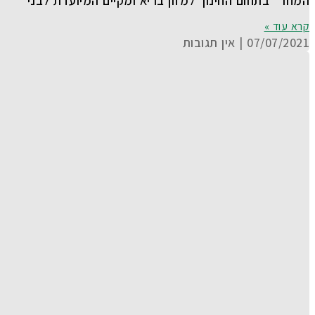
המחר" בתחום החינוך למזון בריא ומקיים המיועדת לבני
קרא עוד »
07/07/2021
אין תגובות