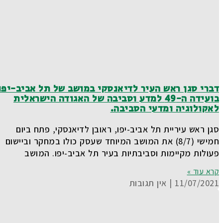
דברי סגן ראש העיר לדיאנסקי במושב של תל אביב-יפו
בועידה ה-49 למדע וסביבה של האגודה הישראלית
לאקולוגיה ומדעי הסביבה.
סגן ראש עיריית תל אביב-יפו, ראובן לדיאנסקי, פתח ביום
חמישי (8/7) את המושב המיוחד שעסק כולו במחקר וביישום
פעולות מקיימות וסביבתיות בעיר תל אביב-יפו. המושב
קרא עוד »
11/07/2021
אין תגובות