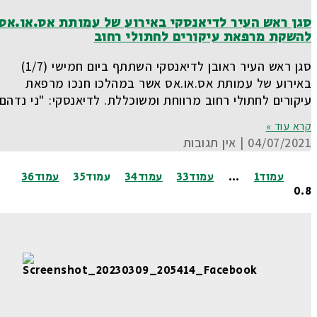
סגן ראש העיר לדיאנסקי באירוע של עמותת אס.או.אס
להשקת מרפאת עיקורים לחתולי רחוב
סגן ראש העיר ראובן לדיאנסקי השתתף ביום חמישי (1/7)
באירוע של עמותת אס.או.אס אשר במהלכו חנכו מרפאת
עיקורים לחתולי רחוב מרווחת ומשוכללת. לדיאנסקי: "ני נדהם
קרא עוד »
04/07/2021
אין תגובות
עמוד
1
…
עמוד
33
עמוד
34
עמוד
35
עמוד
36