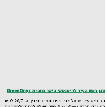
סגן ראש העיר לדיאנסקי ביקר בחברת GreenOnyx
סגן ראש עייריית תל אביב-יפו הוזמן בתאריך ה- 26/7 לסיור
במשרדי חברת GreenOnyx אשר פועלת לפתח פלטפורמה